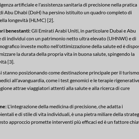
igenza artificiale e l'assistenza sanitaria di precisione nella pratica
e di Abu Dhabi (DoH) ha persino istituito un quadro completo di
della longevità (HLMC) [2].
ri benestanti:
Gli Emirati Arabi Uniti, in particolare Dubai e Abu
 di individui con un patrimonio netto ultra elevato (UHNWI) e di
ografico investe molto nell'ottimizzazione della salute ed è dispo
imizzare la durata della propria vita in buona salute, spingendo la
tà [3].
si stanno posizionando come destinazione principale per il turism
dici all'avanguardia, come i test genomici e le terapie rigenerative
ione attrae viaggiatori attenti alla salute e alla ricerca di cure
ne:
L'integrazione della medicina di precisione, che adatta i
entali e di stile di vita individuali, è una pietra miliare della strate
esto approccio promette interventi più efficaci ed è un fattore chi