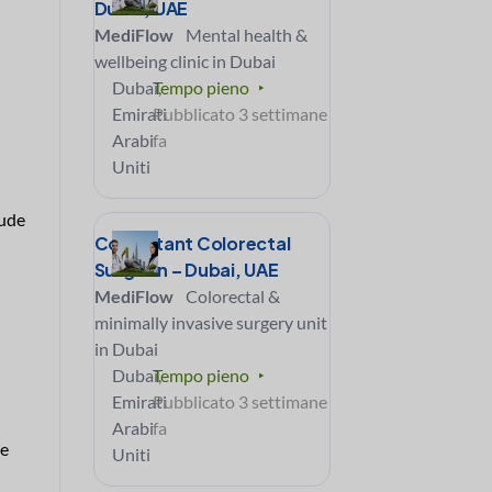
Dubai, UAE
MediFlow
Mental health &
wellbeing clinic in Dubai
Dubai,
Tempo pieno
Emirati
Pubblicato 3 settimane
Arabi
fa
Uniti
lude
Consultant Colorectal
Surgeon – Dubai, UAE
MediFlow
Colorectal &
minimally invasive surgery unit
in Dubai
Dubai,
Tempo pieno
Emirati
Pubblicato 3 settimane
Arabi
fa
he
Uniti