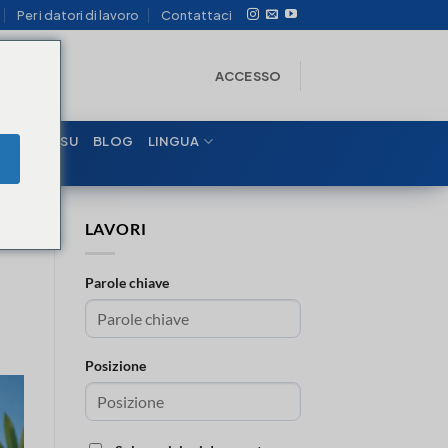
Per i datori di lavoro
Contattaci
ACCESSO
MAZIONI SU
BLOG
LINGUA
LAVORI
Parole chiave
Posizione