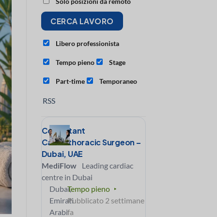
Solo posizioni da remoto
Libero professionista
Tempo pieno
Stage
Part-time
Temporaneo
RSS
Consultant
Cardiothoracic Surgeon –
Dubai, UAE
MediFlow
Leading cardiac
centre in Dubai
Dubai,
Tempo pieno
Emirati
Pubblicato 2 settimane
Arabi
fa