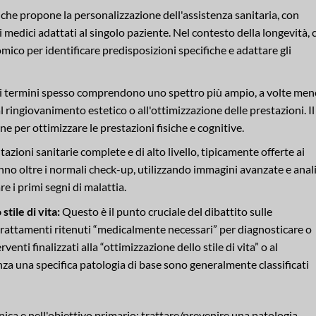
he propone la personalizzazione dell'assistenza sanitaria, con
 medici adattati al singolo paziente. Nel contesto della longevità, 
co per identificare predisposizioni specifiche e adattare gli
 termini spesso comprendono uno spettro più ampio, a volte men
al ringiovanimento estetico o all'ottimizzazione delle prestazioni. Il
 per ottimizzare le prestazioni fisiche e cognitive.
azioni sanitarie complete e di alto livello, tipicamente offerte ai
nno oltre i normali check-up, utilizzando immagini avanzate e anali
e i primi segni di malattia.
tile di vita:
Questo è il punto cruciale del dibattito sulle
 trattamenti ritenuti “medicalmente necessari” per diagnosticare o
venti finalizzati alla “ottimizzazione dello stile di vita” o al
za una specifica patologia di base sono generalmente classificati
linica e nell'obiettivo primario: trattare/prevenire una patologia