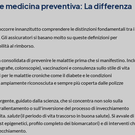
 e medicina preventiva: La differenza
occorre innanzitutto comprendere le distinzioni fondamentali tra i
. Gli assicuratori si basano molto su queste definizioni per
ilità al rimborso.
 consolidata di prevenire le malattie prima che si manifestino. Inc
afie, colonscopie), vaccinazioni e consulenza sullo stile di vita
oti per le malattie croniche come il diabete e le condizioni
è ampiamente riconosciuta e sempre più coperta dalle polizze
nte, guidato dalla scienza, che si concentra non solo sulla
 rallentamento o sull'inversione del processo di invecchiamento
ita.
salute
(il periodo di vita trascorso in buona salute). Si avvale di
t epigenetici, profilo completo dei biomarcatori) e di interventi c
nvecchiamento.