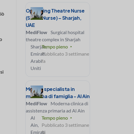
Operating Theatre Nurse
ciò
(Scrub Nurse) – Sharjah,
UAE
MediFlow
Surgical hospital
o
theatre complex in Sharjah
Sharjah,
Tempo pieno
Emirati
Pubblicato 3 settimane
Arabi
fa
Uniti
si
Medico specialista in
medicina di famiglia - Al Ain
MediFlow
Moderna clinica di
assistenza primaria ad Al Ain
Al
Tempo pieno
Ain,
Pubblicato 3 settimane
Emirati
fa