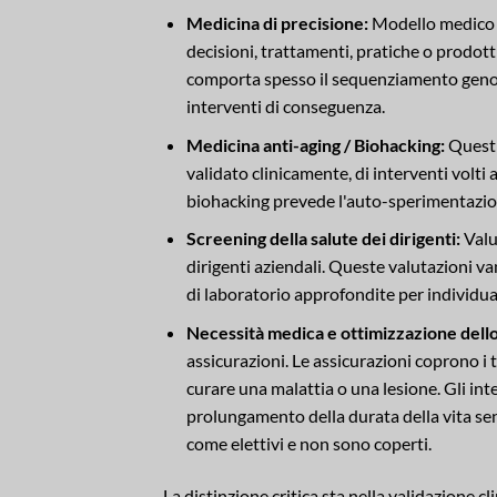
Medicina di precisione:
Modello medico c
decisioni, trattamenti, pratiche o prodotti
comporta spesso il sequenziamento genomi
interventi di conseguenza.
Medicina anti-aging / Biohacking:
Questi
validato clinicamente, di interventi volti 
biohacking prevede l'auto-sperimentazione
Screening della salute dei dirigenti:
Valut
dirigenti aziendali. Queste valutazioni va
di laboratorio approfondite per individuar
Necessità medica e ottimizzazione dello s
assicurazioni. Le assicurazioni coprono i
curare una malattia o una lesione. Gli inter
prolungamento della durata della vita sen
come elettivi e non sono coperti.
La distinzione critica sta nella validazione c