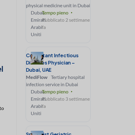
physical medicine unit in Dubai
Dubai,
Tempo pieno
Emirati
Pubblicato 2 settimane
Arabi
fa
Uniti
Consultant Infectious
Diseases Physician –
l
Dubai, UAE
MediFlow
Tertiary hospital
infection service in Dubai
Dubai,
Tempo pieno
Emirati
Pubblicato 3 settimane
Arabi
fa
lto
Uniti
Specialist Geriatric