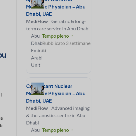
Medicine Physician – Abu
Dhabi, UAE
MediFlow
Geriatric & long-
term care service in Abu Dhabi
Abu
Tempo pieno
Dhabi,
Pubblicato 3 settimane
Emirati
fa
bu
Arabi
Uniti
Consultant Nuclear
Medicine Physician – Abu
il
Dhabi, UAE
MediFlow
Advanced imaging
& theranostics centre in Abu
za
Dhabi
bi
Abu
Tempo pieno