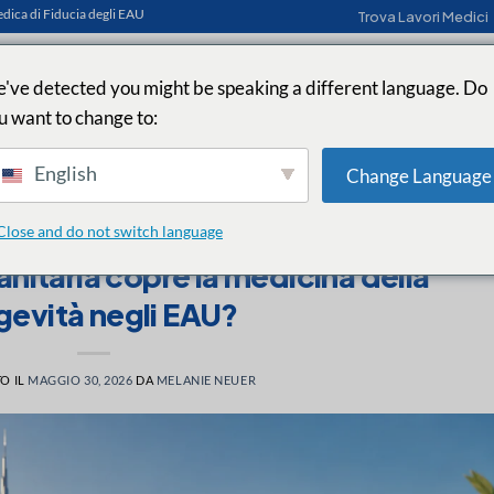
edica di Fiducia degli EAU
Trova Lavori Medici
've detected you might be speaking a different language. Do
u want to change to:
 MEDICHE
LAVORI
CITTÀ
PER I DATORI DI LAVORO
INFOR
English
Change Language
Close and do not switch language
ARTICOLI UTILI
anitaria copre la medicina della
gevità negli EAU?
O IL
MAGGIO 30, 2026
DA
MELANIE NEUER