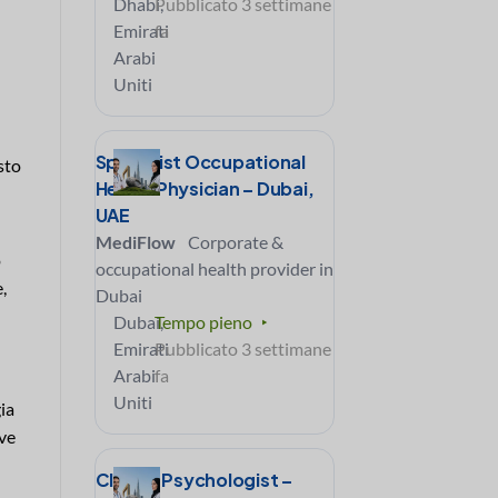
Dhabi,
Pubblicato 3 settimane
Emirati
fa
Arabi
Uniti
Specialist Occupational
sto
Health Physician – Dubai,
UAE
MediFlow
Corporate &
o
occupational health provider in
,
Dubai
Dubai,
Tempo pieno
Emirati
Pubblicato 3 settimane
Arabi
fa
Uniti
gia
ave
Clinical Psychologist –