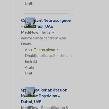
Uniti
Consultant Neurosurgeon
– Abu Dhabi, UAE
MediFlow
Tertiary
neuroscience centre in Abu
Dhabi
Abu
Tempo pieno
Dhabi,
Pubblicato 2 settimane
Emirati
fa
Arabi
Uniti
Specialist Rehabilitation
Medicine Physician –
Dubai, UAE
MediFlow
Rehabilitation &