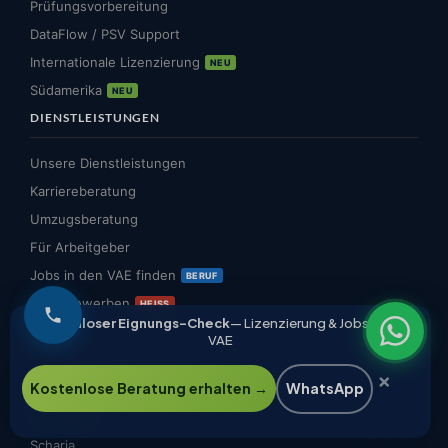
Prüfungsvorbereitung
DataFlow / PSV Support
Internationale Lizenzierung
NEU
Südamerika
NEU
DIENSTLEISTUNGEN
Unsere Dienstleistungen
Karriereberatung
Umzugsberatung
Für Arbeitgeber
Jobs in den VAE finden
BERUF
Jetzt bewerben
HEISS
Kostenloser Eignungs-Check
— Lizenzierung & Jobs in den
VAE
STÄDTE
×
Kostenlose Beratung erhalten →
WhatsApp
Dubai
Abu Dhabi
Scharja