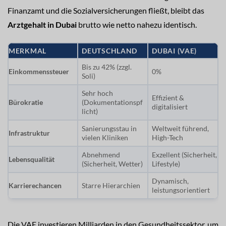
Finanzamt und die Sozialversicherungen fließt, bleibt das
Arztgehalt in Dubai
brutto wie netto nahezu identisch.
MERKMAL
DEUTSCHLAND
DUBAI (VAE)
Bis zu 42% (zzgl.
Einkommenssteuer
0%
Soli)
Sehr hoch
Effizient &
Bürokratie
(Dokumentationspf
digitalisiert
licht)
Sanierungsstau in
Weltweit führend,
Infrastruktur
vielen Kliniken
High-Tech
Abnehmend
Exzellent (Sicherheit,
Lebensqualität
(Sicherheit, Wetter)
Lifestyle)
Dynamisch,
Karrierechancen
Starre Hierarchien
leistungsorientiert
Die VAE investieren Milliarden in den Gesundheitssektor, um