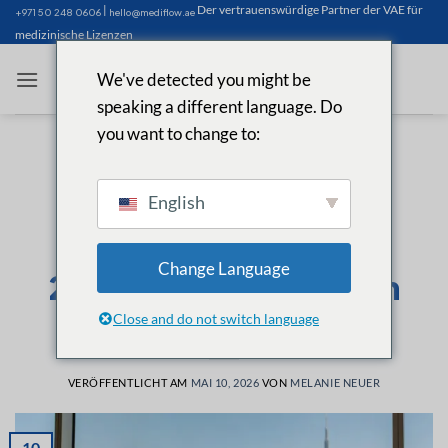
Zum
|
Der vertrauenswürdige Partner der VAE für
+971 50 248 0606
hello@mediflow.ae
Inhalt
medizinische Lizenzen
springen
We've detected you might be
speaking a different language. Do
you want to change to:
NÜTZLICHE ARTIKEL
Als Arzt in Dubai
English
niederlassen - Der
ultimative Leitfaden
Change Language
2026 für Ihre Karriere in
den VAE
Close and do not switch language
VERÖFFENTLICHT AM
MAI 10, 2026
VON
MELANIE NEUER
10