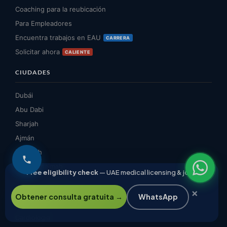
Coaching para la reubicación
Para Empleadores
Encuentra trabajos en EAU
CARRERA
Solicitar ahora
CALIENTE
CIUDADES
Dubái
Abu Dabi
Sharjah
Ajmán
Fuyairah
Ras Al Khaimah
Free eligibility check
— UAE medical licensing & jobs
Umm Al Quwain
×
ESPECIALIDADES MÉDICAS
Obtener consulta gratuita →
WhatsApp
Cardiología