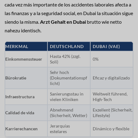
cada vez más importante de los accidentes laborales afecta a
las finanzas y a la seguridad social, en Dubai la situación sigue
siendo la misma.
Arzt Gehalt en Dubai
brutto wie netto
nahezu identisch.
MERKMAL
DEUTSCHLAND
DUBAI (VAE)
Hasta 42% (zzgl.
Einkommenssteuer
0%
Soli)
Sehr hoch
Bürokratie
(Dokumentationspf
Eficaz y digitalizado
licht)
Sanierungsstau in
Weltweit führend,
Infraestructura
vielen Kliniken
High-Tech
Abnehmend
Exzellent (Sicherheit,
Calidad de vida
(Sicherheit, Wetter)
Lifestyle)
Jerarquías
Karrierechancen
Dinámico y flexible
estelares