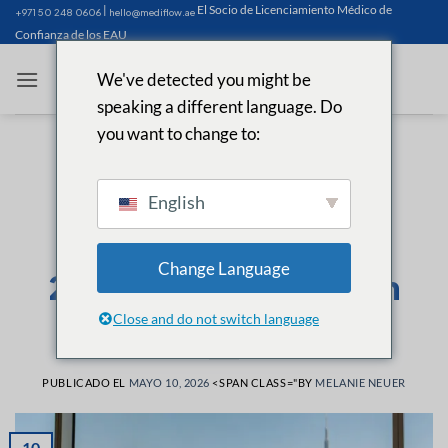
Saltar
|
El Socio de Licenciamiento Médico de
+971 50 248 0606
hello@mediflow.ae
al
Confianza de los EAU
contenido
We've detected you might be
speaking a different language. Do
you want to change to:
ARTÍCULOS ÚTILES
Als Arzt in Dubai
English
niederlassen - Der
ultimative Leitfaden
Change Language
2026 für Ihre Karriere in
den VAE
Close and do not switch language
PUBLICADO EL
MAYO 10, 2026
<SPAN CLASS="BY
MELANIE NEUER
10